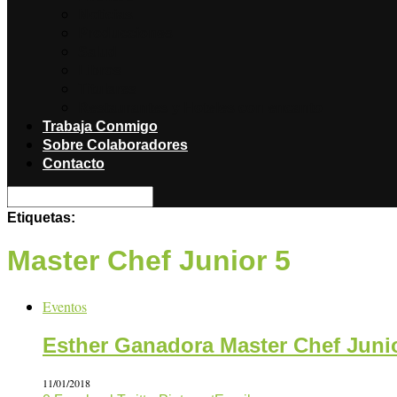
Noticias
Producciones
Salud
Libros
Titulares
Restaurantes y Hoteles con encanto
Trabaja Conmigo
Sobre Colaboradores
Contacto
Etiquetas:
Master Chef Junior 5
Eventos
Esther Ganadora Master Chef Juni
11/01/2018