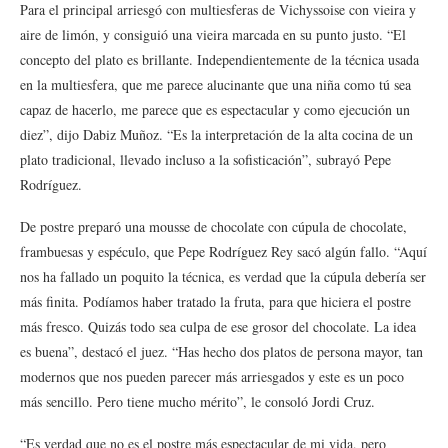
Para el principal arriesgó con multiesferas de Vichyssoise con vieira y
aire de limón, y consiguió una vieira marcada en su punto justo. “El
concepto del plato es brillante. Independientemente de la técnica usada
en la multiesfera, que me parece alucinante que una niña como tú sea
capaz de hacerlo, me parece que es espectacular y como ejecución un
diez”, dijo Dabiz Muñoz. “Es la interpretación de la alta cocina de un
plato tradicional, llevado incluso a la sofisticación”, subrayó Pepe
Rodríguez.
De postre preparó una mousse de chocolate con cúpula de chocolate,
frambuesas y espéculo, que Pepe Rodríguez Rey sacó algún fallo. “Aquí
nos ha fallado un poquito la técnica, es verdad que la cúpula debería ser
más finita. Podíamos haber tratado la fruta, para que hiciera el postre
más fresco. Quizás todo sea culpa de ese grosor del chocolate. La idea
es buena”, destacó el juez. “Has hecho dos platos de persona mayor, tan
modernos que nos pueden parecer más arriesgados y este es un poco
más sencillo. Pero tiene mucho mérito”, le consoló Jordi Cruz.
“Es verdad que no es el postre más espectacular de mi vida, pero