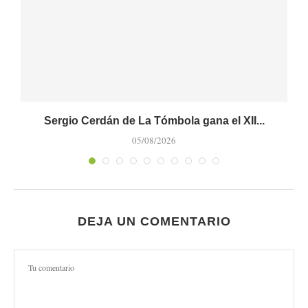
Sergio Cerdán de La Tómbola gana el XII...
M
05/08/2026
DEJA UN COMENTARIO