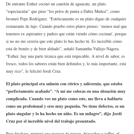
De entrante Esther cocinó un canelón de aguacate, un plato
“espectacular” que puso “los pelos de punta a Dabiz Muñoz”, como
bromeó Pepe Rodríguez. “Estéticamente es un plato digno de cualquier
restaurante de lujo. Cuando pruebo estos platos pienso: ‘menos mal que
tenemos ex aspirantes y padres que están viendo cómo cocinan’, porque
si no no me creería que este plato lo has hecho tú. Es increíble cómo
está de bonito y de bien aliñado”, señaló Samantha Vallejo-Nágera.
“Esther, hay una parte técnica que está impecable. A nivel de sabor, es
fresco, todos los sabores están bien definidos y, lo más importante, está
muy rico”, le felicitó Jordi Cruz.
El plato principal era salmón con cítrico y salicornia, que estaba
“perfectamente acabado”. “A mí me colocas en una situación muy
complicada. Cuando veo un plato como este, me lleva a hablarte
como un profesional y eres muy pequeña. No tiene defectos, es un
plato singular y lo ha hecho un niño. Es un milagro”, dijo Jordi
Cruz por el increíble nivel del trabajo presentado.
Para finalizar, preparó una mousse de nueces, bizcochos y toffee, el