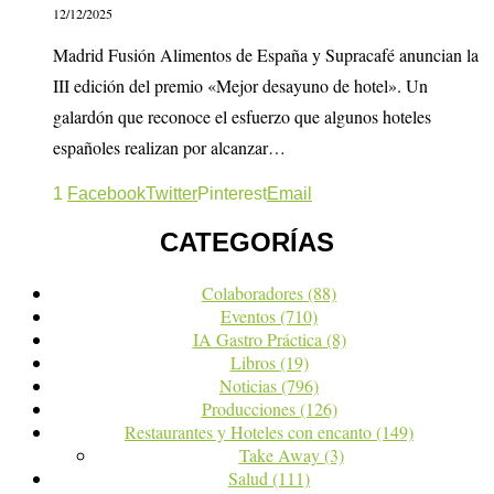
12/12/2025
Madrid Fusión Alimentos de España y Supracafé anuncian la
III edición del premio «Mejor desayuno de hotel». Un
galardón que reconoce el esfuerzo que algunos hoteles
españoles realizan por alcanzar…
1
Facebook
Twitter
Pinterest
Email
CATEGORÍAS
Colaboradores
(88)
Eventos
(710)
IA Gastro Práctica
(8)
Libros
(19)
Noticias
(796)
Producciones
(126)
Restaurantes y Hoteles con encanto
(149)
Take Away
(3)
Salud
(111)