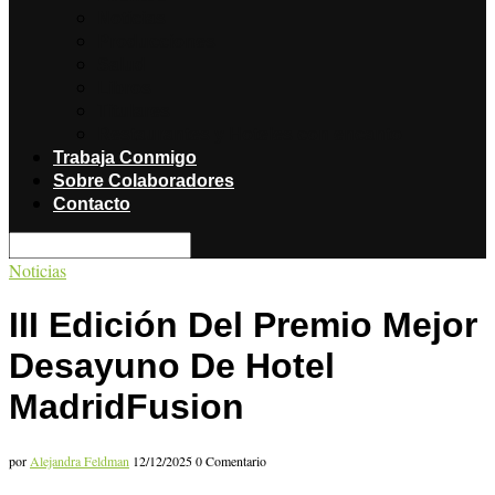
Noticias
Producciones
Salud
Libros
Titulares
Restaurantes y Hoteles con encanto
Trabaja Conmigo
Sobre Colaboradores
Contacto
Noticias
III Edición Del Premio Mejor
Desayuno De Hotel
MadridFusion
por
Alejandra Feldman
12/12/2025
0 Comentario