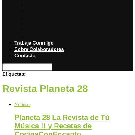
Noticias
Producciones
Salud
Libros
Titulares
Restaurantes y Hoteles con encanto
Trabaja Conmigo
Sobre Colaboradores
Contacto
Etiquetas:
Revista Planeta 28
Noticias
Planeta 28 La Revista de Tú
Música !! y Recetas de
CocinaConEncanto