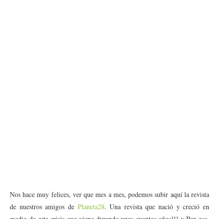
Nos hace muy felices, ver que mes a mes, podemos subir aquí la revista
de nuestros amigos de
Planeta28
. Una revista que nació y creció en
medio de esta crisis que viene durando unos cuantos años!!! y Por eso,