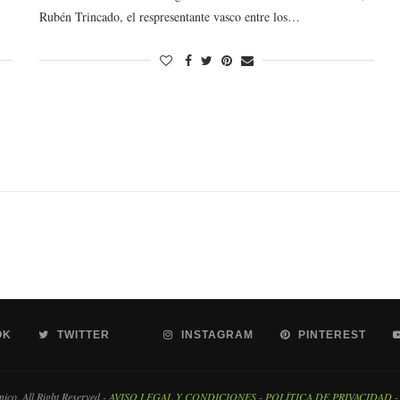
Rubén Trincado, el respresentante vasco entre los…
OK
TWITTER
INSTAGRAM
PINTEREST
co. All Right Reserved -
AVISO LEGAL Y CONDICIONES
-
POLÍTICA DE PRIVACIDAD
-