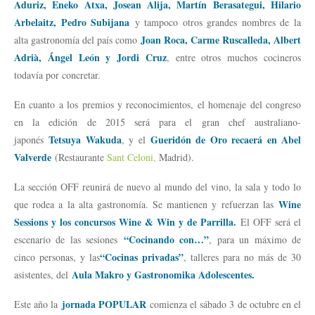
Aduriz, Eneko Atxa, Josean Alija, Martín Berasategui, Hilario
Arbelaitz, Pedro Subijana
y tampoco otros grandes nombres de la
Joan Roca, Carme Ruscalleda, Albert
alta gastronomía del país como
Adrià, Ángel León y Jordi Cruz
, entre otros muchos cocineros
todavía por concretar.
En cuanto a los premios y reconocimientos, el homenaje del congreso
en la edición de 2015 será para el gran chef australiano-
Tetsuya Wakuda
Gueridón de Oro recaerá en Abel
japonés
, y el
Valverde
(Restaurante
Sant Celoni,
Madrid).
La sección OFF reunirá de nuevo al mundo del vino, la sala y todo lo
Wine
que rodea a la alta gastronomía. Se mantienen y refuerzan las
Sessions y los concursos Wine & Win y de Parrilla.
El OFF será el
“Cocinando con…”
escenario de las sesiones
, para un máximo de
“Cocinas privadas”
cinco personas, y las
, talleres para no más de 30
Aula Makro y Gastronomika Adolescentes.
asistentes, del
jornada POPULAR
Este año la
comienza el sábado 3 de octubre en el