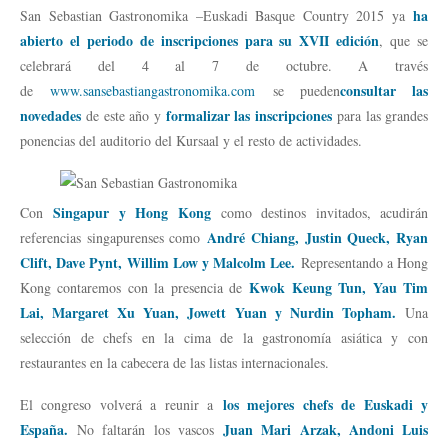
ha
San Sebastian Gastronomika –Euskadi Basque Country 2015 ya
abierto el periodo de inscripciones para su XVII edición
, que se
celebrará del 4 al 7 de octubre. A través
consultar las
de
www.sansebastiangastronomika.com
se pueden
novedades
formalizar las inscripciones
de este año y
para las grandes
ponencias del auditorio del Kursaal y el resto de actividades.
Singapur y Hong Kong
Con
como destinos invitados, acudirán
André Chiang, Justin Queck, Ryan
referencias singapurenses como
Clift, Dave Pynt, Willim Low y Malcolm Lee.
Representando a Hong
Kwok Keung Tun, Yau Tim
Kong contaremos con la presencia de
Lai, Margaret Xu Yuan, Jowett Yuan y Nurdin Topham.
Una
selección de chefs en la cima de la gastronomía asiática y con
restaurantes en la cabecera de las listas internacionales.
los mejores chefs de Euskadi y
El congreso volverá a reunir a
España.
Juan Mari Arzak, Andoni Luis
No faltarán los vascos