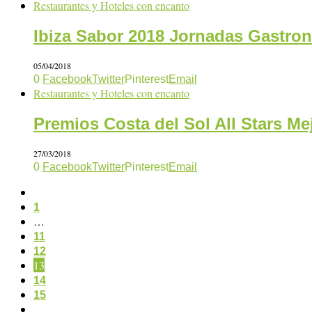
Restaurantes y Hoteles con encanto
Ibiza Sabor 2018 Jornadas Gastro
05/04/2018
0
Facebook
Twitter
Pinterest
Email
Restaurantes y Hoteles con encanto
Premios Costa del Sol All Stars M
27/03/2018
0
Facebook
Twitter
Pinterest
Email
1
…
11
12
13
14
15