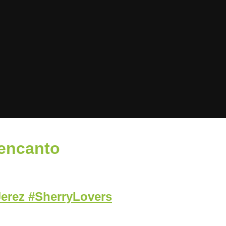
 encanto
Jerez #SherryLovers