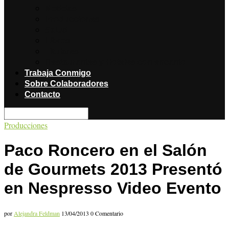
Noticias
Producciones
Salud
Libros
Titulares
Restaurantes y Hoteles con encanto
Trabaja Conmigo
Sobre Colaboradores
Contacto
Producciones
Paco Roncero en el Salón
de Gourmets 2013 Presentó
en Nespresso Video Evento
por
Alejandra Feldman
13/04/2013
0 Comentario