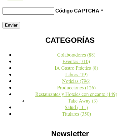
*
Código CAPTCHA
CATEGORÍAS
Colaboradores
(88)
Eventos
(710)
IA Gastro Práctica
(8)
Libros
(19)
Noticias
(796)
Producciones
(126)
Restaurantes y Hoteles con encanto
(149)
Take Away
(3)
Salud
(111)
Titulares
(350)
Newsletter