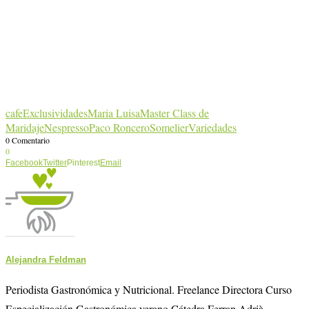
cafe
Exclusividades
Maria Luisa
Master Class de
Maridaje
Nespresso
Paco Roncero
Somelier
Variedades
0 Comentario
0
Facebook
Twitter
Pinterest
Email
Alejandra Feldman
Periodista Gastronómica y Nutricional. Freelance Directora Curso
Especialización Gastronómica verano Cátedra Ferran Adrià