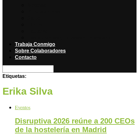
Noticias
Producciones
Salud
Libros
Titulares
Restaurantes y Hoteles con encanto
Trabaja Conmigo
Sobre Colaboradores
Contacto
Etiquetas:
Erika Silva
Eventos
Disruptiva 2026 reúne a 200 CEOs
de la hostelería en Madrid