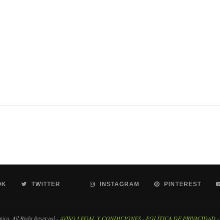
OK
TWITTER
INSTAGRAM
PINTEREST
co. All Right Reserved -
AVISO LEGAL Y CONDICIONES
-
POLÍTICA DE PRIVACIDAD
-