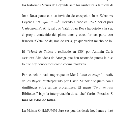
los históricos Menús de Leyenda ante los asistentes a la rueda d
Joan Roca junto con su invitado de excepción Juan Echanove
Leyenda
“Banquet Royal”
llevado a cabo en
1671
por el pres
Gastronomía’. Al igual que Vatel, Joan Roca ha dejado clara qu
el propio contenido del plato: unos y otros forman parte ese
francesa #Vatel no dejaran de verla, ya que verían mucho de lo
El
“Menú de Saison”,
realizado en 1804 por Antonin Carê
escritora Almudena de Arteaga que han recorrido juntos la hist
lo que hoy conocemos como cocina moderna.
Para concluir, nada mejor que un Menú
“tout en rouge”,
reali
de los Reyes’ reinterpretado por David Muñoz que junto con s
similitudes entre ambas profesiones. El menú “
Tout en rou
Biblioteca” bajo la interpretación de su chef Carlos Posadas. 
más MUMM de todas.
La Maison G.H.MUMM abre sus puertas desde hoy lunes y hast