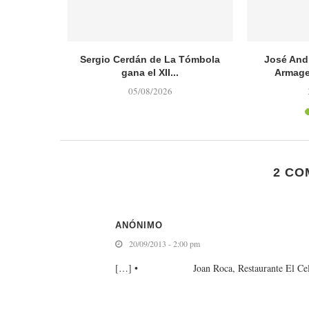
ple 50 años
Sergio Cerdán de La Tómbola
José And
gana el XII...
Armage
05/08/2026
2 CO
ANÓNIMO
20/09/2013 - 2:00 pm
[…] • Joan Roca, Restaurante El Celle