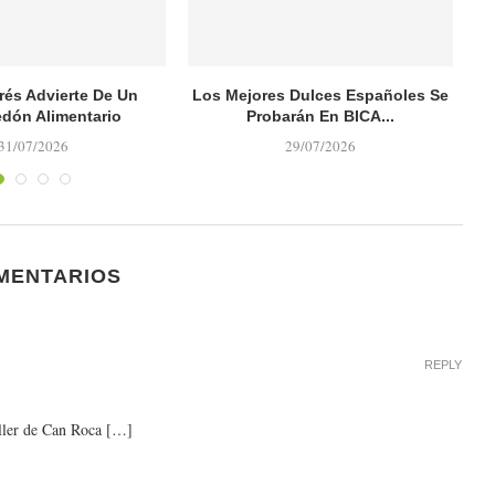
rés Advierte De Un
Los Mejores Dulces Españoles Se
D
dón Alimentario
Probarán En BICA...
31/07/2026
29/07/2026
MENTARIOS
REPLY
r de Can Roca […]