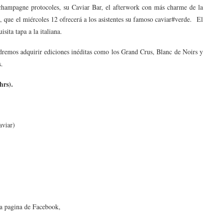
u champagne protocoles, su Caviar Bar, el afterwork con más charme de la
e, que el miércoles 12 ofrecerá a los asistentes su famoso caviar#verde. El
ita tapa a la italiana.
dremos adquirir ediciones inéditas como los Grand Crus, Blanc de Noirs y
s.
hrs).
aviar)
la pagina de Facebook,