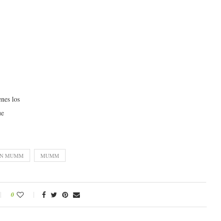
nes los
ue
ON MUMM
MUMM
0