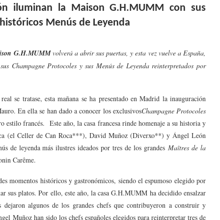
eón iluminan la Maison G.H.MUMM con sus
s históricos Menús de Leyenda
ison G.H.MUMM
volverá a abrir sus puertas, y esta vez vuelve a España,
 sus Champagne Protocoles y sus Menús de Leyenda reinterpretados por
eal se tratase, esta mañana se ha presentado en Madrid la inauguración
ro. En ella se han dado a conocer los exclusivos
Champagne Protocoles
 estilo francés. Este año, la casa francesa rinde homenaje a su historia y
oca (el Celler de Can Roca***), David Muñoz (Diverxo**) y Ángel León
nús de leyenda más ilustres ideados por tres de los grandes
Maîtres de la
tonin Carême.
s momentos históricos y gastronómicos, siendo el espumoso elegido por
ñar sus platos. Por ello, este año, la casa G.H.MUMM ha decidido ensalzar
s dejaron algunos de los grandes chefs que contribuyeron a construir y
gel Muñoz han sido los chefs españoles elegidos para reinterpretar tres de