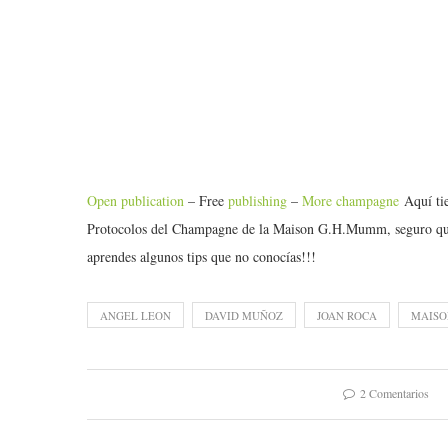
Open publication
– Free
publishing
–
More champagne
Aquí tie
Protocolos del Champagne de la Maison G.H.Mumm, seguro q
aprendes algunos tips que no conocías!!!
ANGEL LEON
DAVID MUÑOZ
JOAN ROCA
MAIS
2 Comentarios