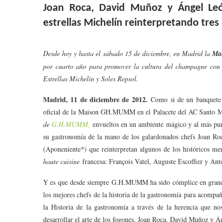
Joan Roca, David Muñoz y Ángel L
estrellas Michelín reinterpretando tre
Desde hoy y hasta el sábado 15 de diciembre, en Madrid la
Ma
por cuarto año para promover la cultura del champagne con
Estrellas Michelin y Soles Repsol.
Madrid, 11 de diciembre de 2012.
Como si de un banquete r
oficial de la Maison GH.MUMM en el Palacete del AC Santo Mau
de
G.H.MUMM,
envueltos en un ambiente mágico y al más puro
su gastronomía de la mano de los galardonados chefs Joan R
(Aponeniente*) que reinterpretan algunos de los históricos me
haute cuisine
francesa: François Vatel, Auguste Escoffier y An
Y es que desde siempre G.H.MUMM ha sido cómplice en grande
los mejores chefs de la historia de la gastronomía para acompa
la Historia de la gastronomía a través de la herencia que no
desarrollar el arte de los fogones. Joan Roca, David Muñoz y Án