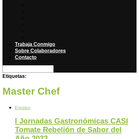
Noticias
Producciones
Salud
Libros
Titulares
Restaurantes y Hoteles con encanto
Trabaja Conmigo
Sobre Colaboradores
Contacto
Etiquetas:
Master Chef
Eventos
I Jornadas Gastronómicas CASI
Tomate Rebelión de Sabor del
Año 2023