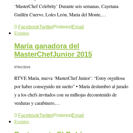
‘MasterChef Celebrity’ Durante seis semanas, Cayetana
Guillén Cuervo, Loles León, María del Monte,…
0
Facebook
Twitter
Pinterest
Email
Eventos
María ganadora del
MasterChefJunior 2015
07/01/2016
RTVE María, nueva ‘MasterChef Junior’: “Estoy orgullosa
por haber conseguido mi sueño” • María deslumbró al jurado
y a los chefs invitados con su milhojas deconstruido de
verduras y carabinero,…
0
Facebook
Twitter
Pinterest
Email
Eventos