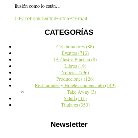
ilusión como lo están…
0
Facebook
Twitter
Pinterest
Email
CATEGORÍAS
Colaboradores
(88)
Eventos
(710)
IA Gastro Práctica
(8)
Libros
(19)
Noticias
(796)
Producciones
(126)
Restaurantes y Hoteles con encanto
(149)
Take Away
(3)
Salud
(111)
Titulares
(350)
Newsletter