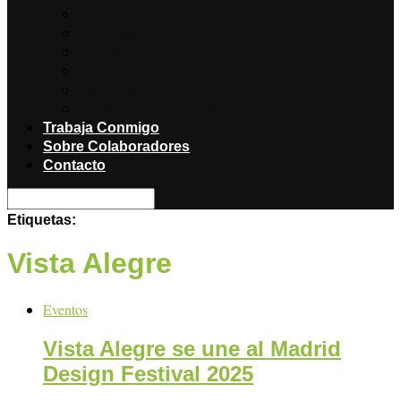
Noticias
Producciones
Salud
Libros
Titulares
Restaurantes y Hoteles con encanto
Trabaja Conmigo
Sobre Colaboradores
Contacto
Etiquetas:
Vista Alegre
Eventos
Vista Alegre se une al Madrid
Design Festival 2025