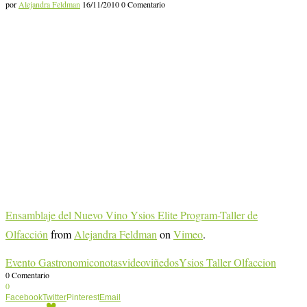
por
Alejandra Feldman
16/11/2010
0 Comentario
Ensamblaje del Nuevo Vino Ysios Elite Program-Taller de
Olfacción
from
Alejandra Feldman
on
Vimeo
.
Evento Gastronomico
notas
video
viñedos
Ysios Taller Olfaccion
0 Comentario
0
Facebook
Twitter
Pinterest
Email