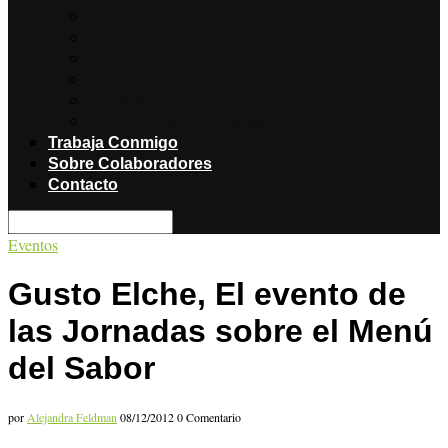
Noticias
Producciones
Salud
Libros
Titulares
Restaurantes y Hoteles con encanto
Trabaja Conmigo
Sobre Colaboradores
Contacto
Eventos
Gusto Elche, El evento de
las Jornadas sobre el Menú
del Sabor
por
Alejandra Feldman
08/12/2012
0 Comentario