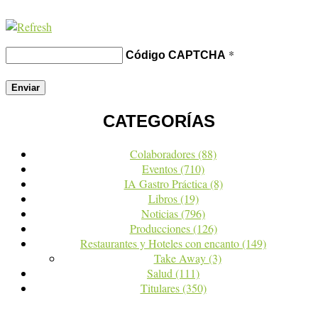
*
Código CAPTCHA
CATEGORÍAS
Colaboradores
(88)
Eventos
(710)
IA Gastro Práctica
(8)
Libros
(19)
Noticias
(796)
Producciones
(126)
Restaurantes y Hoteles con encanto
(149)
Take Away
(3)
Salud
(111)
Titulares
(350)