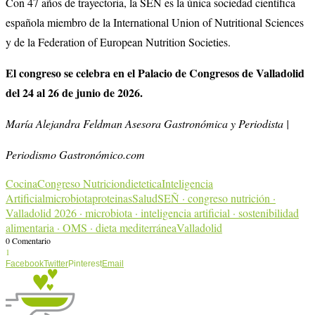
Con 47 años de trayectoria, la SEÑ es la única sociedad científica
española miembro de la International Union of Nutritional Sciences
y de la Federation of European Nutrition Societies.
El congreso se celebra en el Palacio de Congresos de Valladolid
del 24 al 26 de junio de 2026.
María Alejandra Feldman
Asesora Gastronómica y Periodista |
Periodismo Gastronómico.com
Cocina
Congreso Nutricion
dietetica
Inteligencia
Artificial
microbiota
proteinas
Salud
SEÑ · congreso nutrición ·
Valladolid 2026 · microbiota · inteligencia artificial · sostenibilidad
alimentaria · OMS · dieta mediterránea
Valladolid
0 Comentario
1
Facebook
Twitter
Pinterest
Email