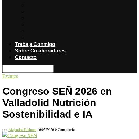
Noticias
Producciones
Salud
Libros
Titulares
Restaurantes y Hoteles con encanto
Trabaja Conmigo
Sobre Colaboradores
Contacto
Eventos
Congreso SEÑ 2026 en
Valladolid Nutrición
Sostenibilidad e IA
por
Alejandra Feldman
16/05/2026
0 Comentario