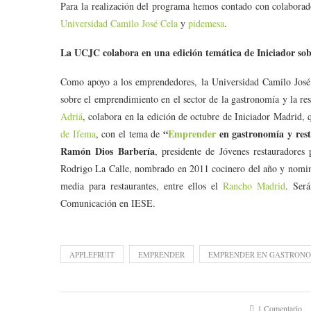
Para la realización del programa hemos contado con colabor
Universidad Camilo José Cela
y
pidemesa
.
La UCJC colabora en una edición temática de Iniciador sob
Como apoyo a los emprendedores, la Universidad Camilo José C
sobre el emprendimiento en el sector de la gastronomía y la re
Adriá
, colabora en la edición de octubre de Iniciador Madrid, 
“
Emprender
en gastronomía y rest
de Ifema
, con el tema de
Ramón Dios Barbería
, presidente de Jóvenes restauradores
Rodrigo La Calle, nombrado en 2011 cocinero del año y nominad
media para restaurantes, entre ellos el
Rancho Madrid
. Ser
Comunicación en IESE.
APPLEFRUIT
EMPRENDER
EMPRENDER EN GASTRON
1 Comentario