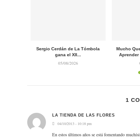
 en el 39º
Sergio Cerdán de La Tómbola
Mucho Que
gana el XII...
Aprender
05/08/2026
1 C
LA TIENDA DE LAS FLORES
04/10/2013 - 10:18 pm
En estos últimos años se está fomentando muchísi