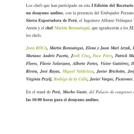
I Edición del Recetar
Los chefs que han participado en esta
un desayuno andino
, con la presencia del Embajador Perua
Sierra Exportadora de Perú
, el Ingeniero Alfonso Velásquez 
chef
Martín Berasategui
32
Ansón y el
, que agradecerán a los
los chefs.
Joan ROCA
, Martin Berasategui, Elena y Juan Mari Arzak, 
Mariano Andrés Puerta, J
ordi Cruz
,
Paco Pérez
, Patrick M
Flores, Flavio Solorzano, Alberto Fortes, Víctor Gutiérrez
Rivera, José Rayas,
Miguel Valdiviezo
, Javier Brichetto, J
Virginia Pezelj,
Rodrigo de la Calle
, Javier Vargas, Picarones
En el stand de
Perú, Mucho Gusto
, del Palacio de congresos
las 10:00 horas para el desayuno andino.