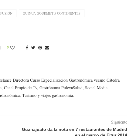
 FUSIÓN
QUINUA GOURMET 5 CONTINENTES
0
reelance Directora Curso Especialización Gastronómica verano Cátedra
a, Canal Propio de Tv, Gastrónoma PulevaSalud, Social Media
astronómica, Turismo y viajes gastronomía.
Siguiente
Guanajuato da la nota en 7 restaurantes de Madrid
en el marco de Fitur 2014