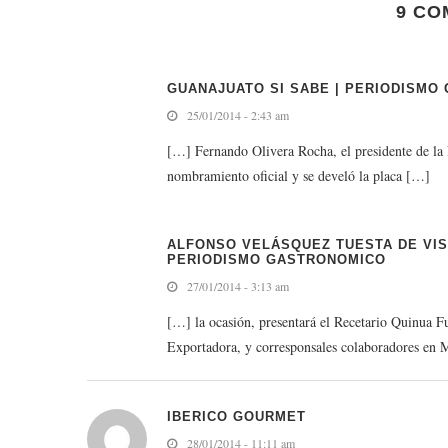
9 CO
GUANAJUATO SI SABE | PERIODISMO
25/01/2014 - 2:43 am
[…] Fernando Olivera Rocha, el presidente de la
nombramiento oficial y se develó la placa […]
ALFONSO VELÁSQUEZ TUESTA DE VISIT
PERIODISMO GASTRONOMICO
27/01/2014 - 3:13 am
[…] la ocasión, presentará el Recetario Quinua F
Exportadora, y corresponsales colaboradores e
IBERICO GOURMET
28/01/2014 - 11:11 am