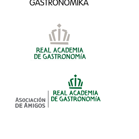
Llegó el fin de los
II Foro Mundial Turismo
logs…..Averígualo con Paola...
Gastronómico Entrevista Ra
Ansón
10/07/2016
02/05/2016