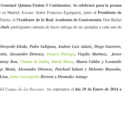
io Gourmet Quinua Fusion 5 Continentes;
Se celebrará para la prensa
Presidente de
no en Madrid, Excmo. Señor Francisco Eguiguren, junto al
residente de la Real Academia de Gastronomía
Tuesta, el P
Don Rafael
 chefs
participantes además de hacer entrega de un ejemplar a cada uno de
Hiroyoshi Ishida, Pedro Subijana, Andoni Luis Aduriz, Diego Guerrero,
artin, Alessandro Dirienzo,
Francis Paniego
, Virgilio Martinez, Javier
, Danny Kou,
Chema de Isidro
,
David Heras
, Maura Caldas y Leonardo
orge Monti, Alessandro Dirienzo, Paschoal Iuliani y Melanito Boyouha,
 Lina,
Irina Concepción
Herrera y Diomedes Arango
día 29 de Enero de 2014 a
 del Campo de las Naciones
les esperamos el