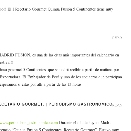
ario!! El I Recetario Gourmet Quinua Fusión 5 Continentes tiene muy
REPLY
 MADRID FUSION, es una de las citas más importantes del calendario en
estival!!
inua gourmet 5 Continentes, que se podrá recibir a partir de mañana por
a Exportadora, El Embajador de Perú y uno de los cocineros que participan
esperamos si estas por allí a partir de las 13 horas
ECETARIO GOURMET, | PERIODISMO GASTRONOMICO
REPLY
://www.periodismogastronomico.com
Durante el día de hoy en Madrid
 Recetario “Quinua Fusión 5 Continentes, Recetario Gourmet”. Estuvo muy