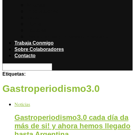
Noticias
Producciones
Salud
Libros
Titulares
Restaurantes y Hoteles con encanto
Trabaja Conmigo
Sobre Colaboradores
Contacto
Etiquetas:
Gastroperiodismo3.0
Noticias
Gastroperiodismo3.0 cada día da
más de si! y ahora hemos llegado
hasta Argentina