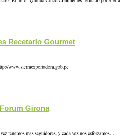
ca!!! El libro “Quinua Cinco Continentes” editado por Sierra
es Recetario Gourmet
http://www.sierraexportadora.gob.pe
l Forum Girona
a vez tenemos más seguidores, y cada vez nos esforzamos…