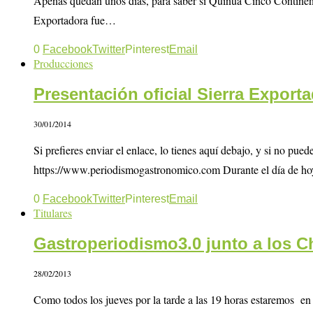
Apenas quedan unos días, para saber si Quinua Cinco Continent
Exportadora fue…
0
Facebook
Twitter
Pinterest
Email
Producciones
Presentación oficial Sierra Expor
30/01/2014
Si prefieres enviar el enlace, lo tienes aquí debajo, y si no
https://www.periodismogastronomico.com Durante el día de ho
0
Facebook
Twitter
Pinterest
Email
Titulares
Gastroperiodismo3.0 junto a los C
28/02/2013
Como todos los jueves por la tarde a las 19 horas estaremos 