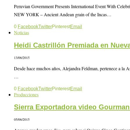
Peruvian Government Presents International Event Wi
NEW YORK – Ancient Andean grain of the Incas…
0
Facebook
Twitter
Pinterest
Email
Noticias
Heidi Castrillón Premiada en Nuev
13/06/2015
Desde hace muchos años, Alejandra Feldman, pertenece a la Aso
…
0
Facebook
Twitter
Pinterest
Email
Producciones
Sierra Exportadora video Gourma
05/06/2015