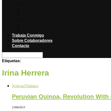
Noticias
Producciones
Salud
Libros
Titulares
Restaurantes y Hoteles con encanto
Trabaja Conmigo
Sobre Colaboradores
Contacto
Etiquetas:
Irina Herrera
Noticias
Titulares
Peruvian Quinoa, Revolution With 
23/06/2015