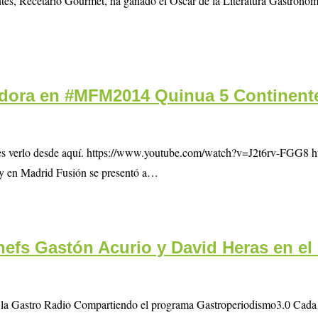
es, Recetario Gourmet, ha ganado el Óscar de la Literatura Gastronómi
tadora en #MFM2014 Quinua 5 Continent
 puedes verlo desde aquí. https://www.youtube.com/watch?v=J2t6rv-FGG8 
y en Madrid Fusión se presentó a…
hefs Gastón Acurio y David Heras en e
en la Gastro Radio Compartiendo el programa Gastroperiodismo3.0 Cad