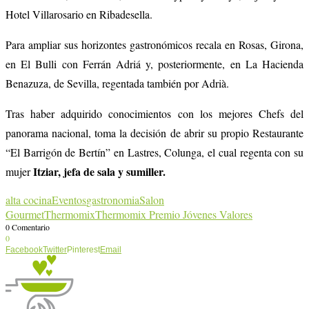
Hotel Villarosario en Ribadesella.
Para ampliar sus horizontes gastronómicos recala en Rosas, Girona,
en El Bulli con Ferrán Adriá y, posteriormente, en La Hacienda
Benazuza, de Sevilla, regentada también por Adrià.
Tras haber adquirido conocimientos con los mejores Chefs del
panorama nacional, toma la decisión de abrir su propio Restaurante
“El Barrigón de Bertín” en Lastres, Colunga, el cual regenta con su
Itziar, jefa de sala y sumiller.
mujer
alta cocina
Eventos
gastronomia
Salon
Gourmet
Thermomix
Thermomix Premio Jóvenes Valores
0 Comentario
0
Facebook
Twitter
Pinterest
Email