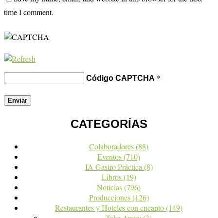
time I comment.
*
Código CAPTCHA
CATEGORÍAS
Colaboradores
(88)
Eventos
(710)
IA Gastro Práctica
(8)
Libros
(19)
Noticias
(796)
Producciones
(126)
Restaurantes y Hoteles con encanto
(149)
Take Away
(3)