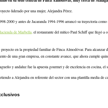
 junio en su sede central de Finca Almodóvar, muy cerca de Málag
royecto liderado por una mujer, Alejandra Pérez.
98-2000 y antes de Jacaranda 1994-1996 arrancó su trayectoria como c
acienda de Marbella,
el restaurante del mítico Paul Schiff que llegó a o
o proyecto en la propiedad familiar de Finca Almodóvar. Para alcanzar d
imiento de una gran empresa, en constante avance, que ahora cumple quin
agueño y andaluz fue la apuesta gourmet y de excelencia en cocina, el s
tiendo a Alejandra en referente del sector con una plantilla media de cas
xclusivos