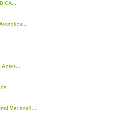
BICA...
utentica...
Antes...
ada
nal Marlene®...