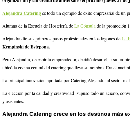
organizar un gran evento de aniversario el próximo jueves 27 de
Alejandra Catering
es todo un ejemplo de éxito empresarial de un p
Alumna de la Escuela de Hostelería de
La Cónsula
de la promoción 19
Alejandra dio sus primeros pasos profesionales en los fogones de
La H
Kempinski de Estepona.
Pero Alejandra, de espíritu emprendedor, decidió desarrollar su propi
ubicó la cocina central del catering que lleva su nombre. Era el nac
La principal innovación aportada por Catering Alejandra al sector mal
La elección por la calidad y creatividad supuso todo un acierto, convir
y asistentes.
Alejandra Catering crece en los destinos más e