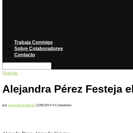
Noticias
Producciones
Salud
Libros
Titulares
Restaurantes y Hoteles con encanto
Trabaja Conmigo
Sobre Colaboradores
Contacto
Noticias
Alejandra Pérez Festeja e
por
Alejandra Feldman
22/06/2019
0 Comentario