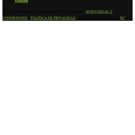
Youtube
@2026 - Periodismo Gastronomico. All Right Reserved -
AVISO LEGAL Y
CONDICIONES
-
POLÍTICA DE PRIVACIDAD
- Designed and Developed by
NC