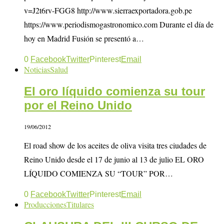
v=J2t6rv-FGG8 http://www.sierraexportadora.gob.pe
https://www.periodismogastronomico.com Durante el día de
hoy en Madrid Fusión se presentó a…
0
Facebook
Twitter
Pinterest
Email
Noticias
Salud
El oro líquido comienza su tour
por el Reino Unido
19/06/2012
El road show de los aceites de oliva visita tres ciudades de
Reino Unido desde el 17 de junio al 13 de julio EL ORO
LÍQUIDO COMIENZA SU “TOUR” POR…
0
Facebook
Twitter
Pinterest
Email
Producciones
Titulares