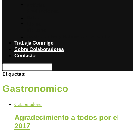
Noticias
Producciones
Salud
Libros
Titulares
Restaurantes y Hoteles con encanto
Trabaja Conmigo
Sobre Colaboradores
Contacto
Etiquetas:
Gastronomico
Colaboradores
Agradecimiento a todos por el
2017