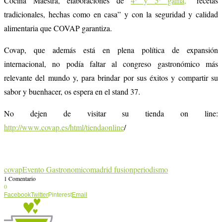
Cocina Maestra, elaboraciones de
4ª y 5ª gama,
” recetas
tradicionales, hechas como en casa” y con la seguridad y calidad
alimentaria que COVAP garantiza.
Covap, que además está en plena política de expansión
internacional, no podía faltar al congreso gastronómico más
relevante del mundo y, para brindar por sus éxitos y compartir su
sabor y buenhacer, os espera en el stand 37.
No dejen de visitar su tienda on line:
http://www.covap.es/html/tiendaonline
/
covap
Evento Gastronomico
madrid fusion
periodismo
1 Comentario
0
Facebook
Twitter
Pinterest
Email