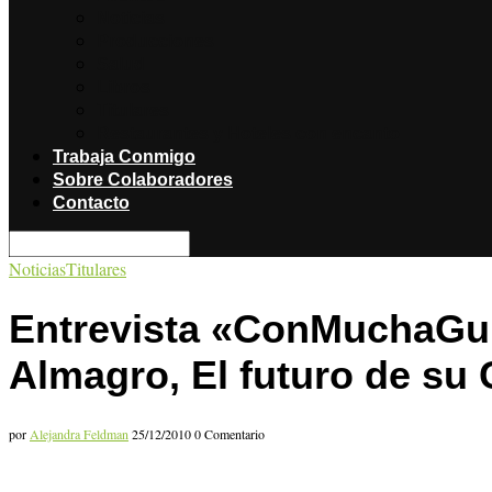
Noticias
Producciones
Salud
Libros
Titulares
Restaurantes y Hoteles con encanto
Trabaja Conmigo
Sobre Colaboradores
Contacto
Noticias
Titulares
Entrevista «ConMuchaGul
Almagro, El futuro de su
por
Alejandra Feldman
25/12/2010
0 Comentario