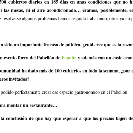
0 cubiertos diarios en 185 días en unas condiciones que no ha
ni las mesas, ni el aire acondicionado… éramos, posiblemente, e
 resolverse algunos problemas hemos seguido trabajando; otros ya no p
n sido un importante fracaso de público, ¿cuál cree que es la razó
un evento fuera del Pabellón de
España
y además con un coste econ
munidad ha dado más de 100 cubiertos en toda la semana, ¿por qu
eros invitados
?
 podido perfectamente crear ese espacio gastronómico en el Pabellón.
 para montar un restaurante…
 a la conclusión de que hay que esperar a que los precios bajen d