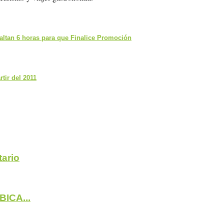
faltan 6 horas para que Finalice Promoción
tir del 2011
ario
BICA...