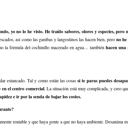
e
do, yo no lo he visto. He traído sabores, olores y especies, pero
no he
 pescados, así como las gambas y langostinos las hacen bien, pero
hacen una
omo la fórmula del cochinillo macerado en agua… también
si te paras puedes desap
edar estancado. Tal y como están las cosas
 en el centro comercial
. La situación está muy complicada, y creo qu
dez e ir por la senda de bajar los costes.
aurante?
ticamente rentable y que haya gente a que no haya ambiente. Desanima 