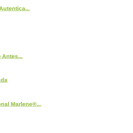
utentica...
Antes...
ada
nal Marlene®...