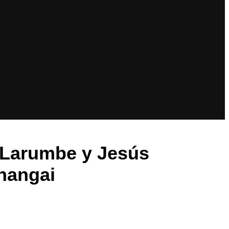
 Larumbe y Jesús
Shangai