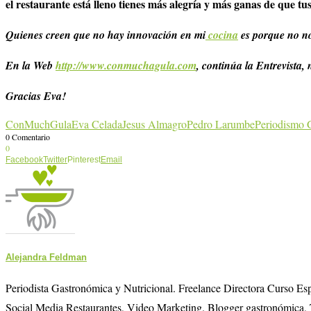
el restaurante está lleno tienes más alegría y más ganas de que tu
Quienes creen que no hay innovación en mi
cocina
es porque no n
En la Web
http://www.conmuchagula.com
, continúa la Entrevista, 
Gracias Eva!
ConMuchGula
Eva Celada
Jesus Almagro
Pedro Larumbe
Periodismo 
0 Comentario
0
Facebook
Twitter
Pinterest
Email
Alejandra Feldman
Periodista Gastronómica y Nutricional. Freelance Directora Curso E
Social Media Restaurantes, Video Marketing. Blogger gastronómica, 