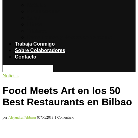
Noticias
Producciones
Salud
Libros
Titulares
Restaurantes y Hoteles con encanto
Trabaja Conmigo
Sobre Colaboradores
Contacto
Noticias
Food Meets Art en los 50
Best Restaurants en Bilbao
por
Alejandra Feldman
07/06/2018
1 Comentario