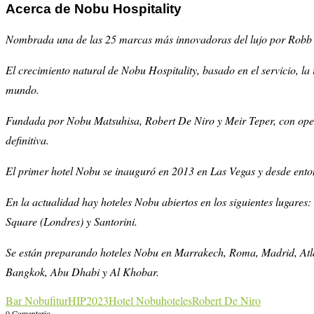
Acerca de Nobu Hospitality
Nombrada una de las 25 marcas más innovadoras del lujo por Robb Rep
El crecimiento natural de Nobu Hospitality, basado en el servicio, la 
mundo.
Fundada por Nobu Matsuhisa, Robert De Niro y Meir Teper, con operac
definitiva.
El primer hotel Nobu se inauguró en 2013 en Las Vegas y desde enton
En la actualidad hay hoteles Nobu abiertos en los siguientes lugare
Square (Londres) y Santorini.
Se están preparando hoteles Nobu en Marrakech, Roma, Madrid, Atla
Bangkok, Abu Dhabi y Al Khobar.
Bar Nobu
fitur
HIP2023
Hotel Nobu
hoteles
Robert De Niro
0 Comentario