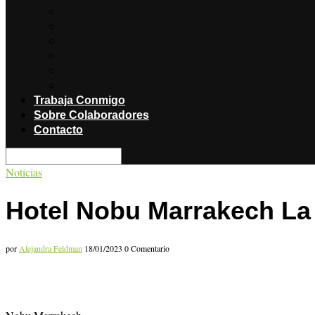
Noticias
Producciones
Salud
Libros
Titulares
Restaurantes y Hoteles con encanto
Trabaja Conmigo
Sobre Colaboradores
Contacto
Noticias
Hotel Nobu Marrakech La
por
Alejandra Feldman
18/01/2023
0 Comentario