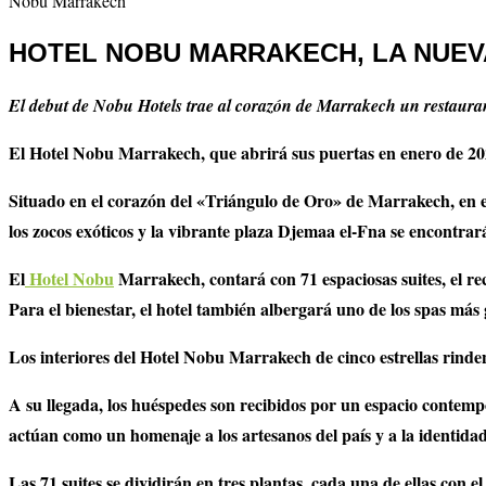
Nobu Marrakech
HOTEL NOBU MARRAKECH,
LA NUE
El debut de Nobu Hotels trae al corazón de Marrakech un restaura
El Hotel Nobu Marrakech, que abrirá sus puertas en enero de 2023,
Situado en el corazón del «Triángulo de Oro» de Marrakech, en el
los zocos exóticos y la vibrante plaza Djemaa el-Fna se encontrará
El
Hotel Nobu
Marrakech, contará con 71 espaciosas suites, el r
Para el bienestar, el hotel también albergará uno de los spas má
Los interiores del Hotel Nobu Marrakech de cinco estrellas rinde
A su llegada, los huéspedes son recibidos por un espacio contemp
actúan como un homenaje a los artesanos del país y a la identid
Las 71 suites se dividirán en tres plantas, cada una de ellas con 