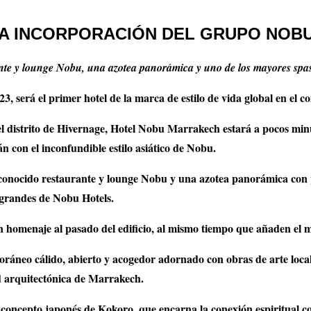
VA INCORPORACIÓN DEL GRUPO NOB
nte y lounge Nobu, una azotea panorámica y uno de los mayores spa
 será el primer hotel de la marca de estilo de vida global en el co
 distrito de Hivernage, Hotel Nobu Marrakech estará a pocos minut
n con el inconfundible estilo asiático de Nobu.
econocido restaurante y lounge Nobu y una azotea panorámica con p
s grandes de Nobu Hotels.
n homenaje al pasado del edificio, al mismo tiempo que añaden el 
oráneo cálido, abierto y acogedor adornado con obras de arte local
ad arquitectónica de Marrakech.
el concepto japonés de Kokoro, que encarna la conexión espiritual co