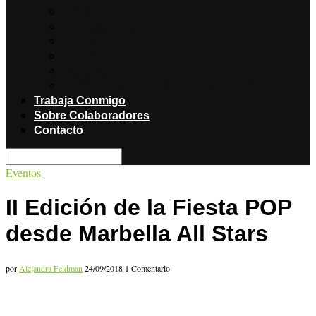
Noticias
Producciones
Salud
Libros
Titulares
Restaurantes y Hoteles con encanto
Trabaja Conmigo
Sobre Colaboradores
Contacto
Eventos
II Edición de la Fiesta POP
desde Marbella All Stars
por
Alejandra Feldman
24/09/2018
1 Comentario