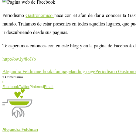
Periodismo
Gastronómico
nace con el afán de dar a conocer la Gas
mundo. Tratamos de estar presentes en todos aquellos lugares, que pu
ir descubriendo desde sus paginas.
Te esperamos entonces con en este blog y en la pagina de Facebook 
http://ow.ly/8oJsb
Alejandra Feldman
e-books
fan page
landing page
Periodismo Gastron
2 Comentarios
0
Facebook
Twitter
Pinterest
Email
Alejandra Feldman