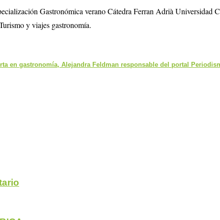
specialización Gastronómica verano Cátedra Ferran Adrià Universidad 
Turismo y viajes gastronomía.
ta en gastronomía, Alejandra Feldman responsable del portal Periodi
ario