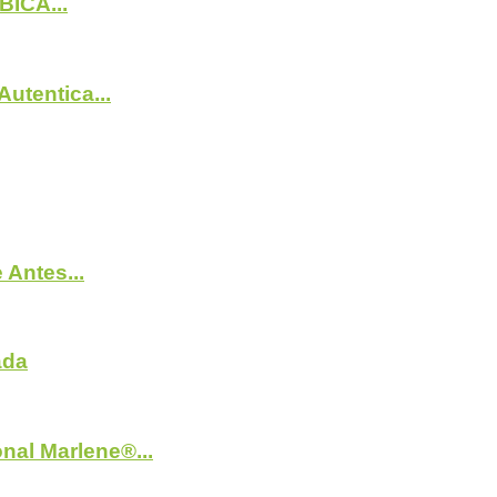
BICA...
utentica...
Antes...
ada
nal Marlene®...