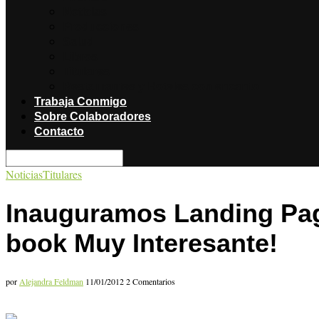
Noticias
Producciones
Salud
Libros
Titulares
Restaurantes y Hoteles con encanto
Trabaja Conmigo
Sobre Colaboradores
Contacto
Noticias
Titulares
Inauguramos Landing Page
book Muy Interesante!
por
Alejandra Feldman
11/01/2012
2 Comentarios