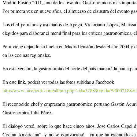
Madrid Fusión 2011, uno de los eventos Gastronómicos mas important
Por primera vez en nueve años, el almuerzo de clausura del evento ga
Los chef peruanos y asociados de Apega, Victoriano López, Marissa G
elegidos para elaborar el menú final para los críticos gastronómicos, 
Perú viene dejando su huella en Madrid Fusión desde el año 2004 y de
en las cocinas regionales.
En esta versión, la gastronomía del norte del país marcará la pauta p
En este link, podeís ver todas las fotos subidas a Facebook
http://www.facebook.com/album.php?aid=328890&id=790002188&
El reconocido chef y empresario gastronómico peruano Gastón Acurio p
Gastronómica Julia Pérez.
El dialogó versó, sobre lo que hace cinco años, José Carlos Capel d
Cocina Americana”, y no se equivocaba!, ya que ha extendido su i