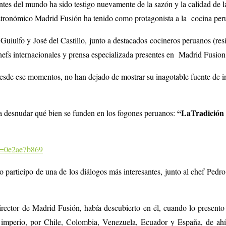
es del mundo ha sido testigo nuevamente de la sazón y la calidad de 
stronómico Madrid Fusión ha tenido como protagonista a la cocina perua
uiulfo y José del Castillo, junto a destacados cocineros peruanos (re
chefs internacionales y prensa especializada presentes en Madrid Fusion 
sde ese momentos, no han dejado de mostrar su inagotable fuente de in
“LaTradición 
ara desnudar qué bien se funden en los fogones peruanos:
l=0e2ae7b869
articipo de una de los diálogos más interesantes, junto al chef Pedro
irector de Madrid Fusión, había descubierto en él
, cuando lo present
mperio, por Chile, Colombia, Venezuela, Ecuador y España, de ahí 