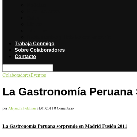
Noticias
Producciones
Salud
Libros
Titulares
Restaurantes y Hoteles con encanto
Trabaja Conmigo
Sobre Colaboradores
Contacto
Colaboradores
Eventos
La Gastronomía Peruana 
por
Alejandra Feldman
31/01/2011
0 Comentario
La Gastronomía Peruana sorprende en Madrid Fusión 2011