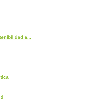
nibilidad e...
tica
id