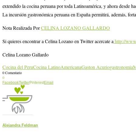
extendido la cocina peruana por toda Latinoamérica, y ahora desde 
La incursión gastronómica peruana en España permitirá, además, forta
Nota Realizada Por
CELINA LOZANO GALLARDO
Si quieres encontrar a Celina Lozano en Twitter acercate a
http://www
Celina Lozano Gallardo
Cocina del Peru
Cocina LatinoAmericana
Gaston Acurio
gastronomia
M
0 Comentario
0
Facebook
Twitter
Pinterest
Email
Alejandra Feldman