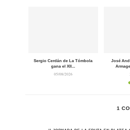
ple 50 años
Sergio Cerdán de La Tómbola
José And
gana el XII...
Armage
05/08/2026
1 C