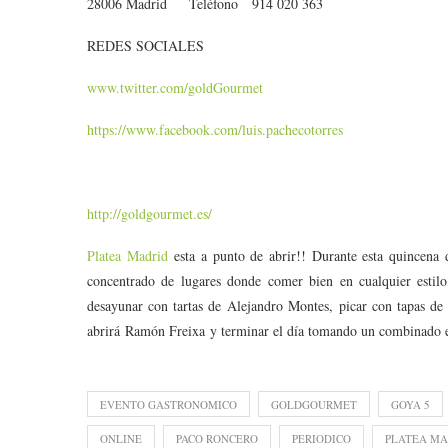
28006 Madrid Teléfono 914 020 363
REDES SOCIALES
www.twitter.com/goldGourmet
https://www.facebook.com/luis.pachecotorres
http://goldgourmet.es/
Platea Madrid
esta a punto de abrir!! Durante esta quincena
concentrado de lugares donde comer bien en cualquier estilo
desayunar con tartas de Alejandro Montes, picar con tapas d
abrirá Ramón Freixa y terminar el día tomando un combinado 
EVENTO GASTRONOMICO
GOLDGOURMET
GOYA 5
ONLINE
PACO RONCERO
PERIODICO
PLATEA MA