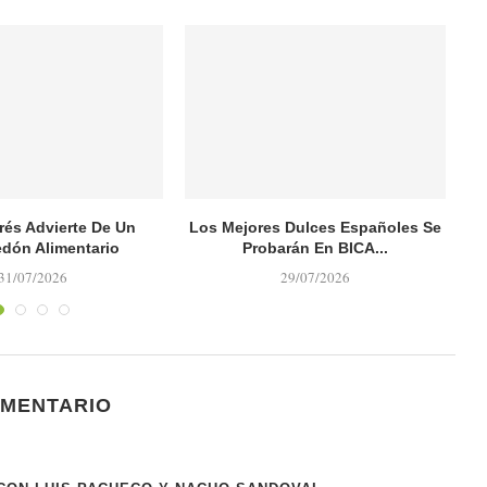
rés Advierte De Un
Los Mejores Dulces Españoles Se
D
dón Alimentario
Probarán En BICA...
31/07/2026
29/07/2026
OMENTARIO