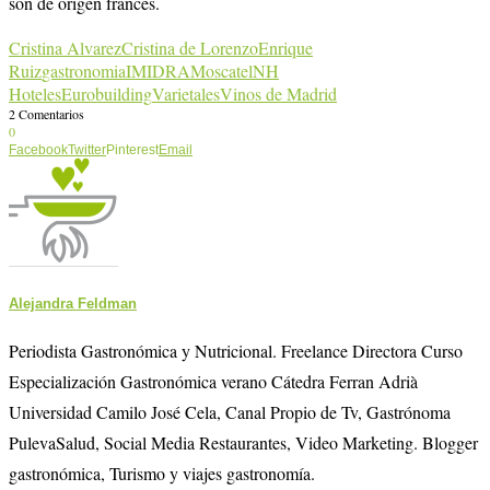
son de origen francés.
Cristina Alvarez
Cristina de Lorenzo
Enrique
Ruiz
gastronomia
IMIDRA
Moscatel
NH
HotelesEurobuilding
Varietales
Vinos de Madrid
2 Comentarios
0
Facebook
Twitter
Pinterest
Email
Alejandra Feldman
Periodista Gastronómica y Nutricional. Freelance Directora Curso
Especialización Gastronómica verano Cátedra Ferran Adrià
Universidad Camilo José Cela, Canal Propio de Tv, Gastrónoma
PulevaSalud, Social Media Restaurantes, Video Marketing. Blogger
gastronómica, Turismo y viajes gastronomía.