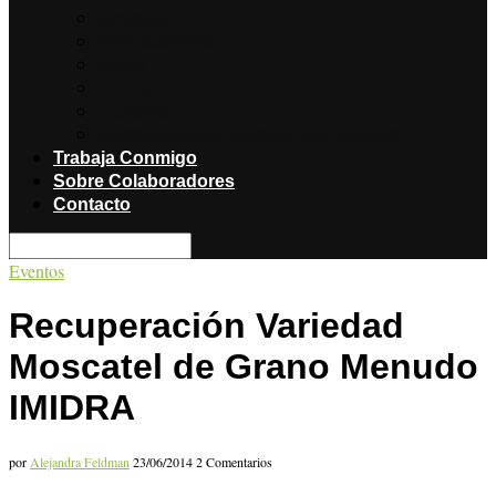
Noticias
Producciones
Salud
Libros
Titulares
Restaurantes y Hoteles con encanto
Trabaja Conmigo
Sobre Colaboradores
Contacto
Eventos
Recuperación Variedad
Moscatel de Grano Menudo
IMIDRA
por
Alejandra Feldman
23/06/2014
2 Comentarios