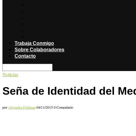
Noticias
Producciones
Salud
Libros
Titulares
Restaurantes y Hoteles con encanto
Trabaja Conmigo
Sobre Colaboradores
Contacto
Noticias
Seña de Identidad del Med
por
Alejandra Feldman
04/11/2015
0 Comentario