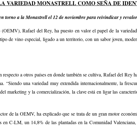
LA VARIEDAD MONASTRELL COMO SEÑA DE IDE
torno a la Monastrell el 12 de noviembre para reivindicar y revalori
(OEMV), Rafael del Rey, ha puesto en valor el papel de la variedad 
ipo de vino especial, ligado a un territorio, con un sabor joven, mode
 respecto a otros países en donde también se cultiva, Rafael del Rey 
ona. “Siendo una variedad muy extendida internacionalmente, la frescu
del marketing y la comercialización, la clave está en ligar las caracterí
rector de la OEMV, ha explicado que se trata de un gran motor econó
das en C-LM, un 14,8% de las plantadas en la Comunidad Valenciana, p