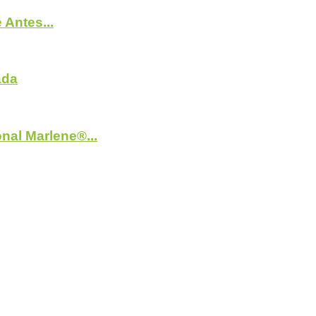
Antes...
ada
nal Marlene®...