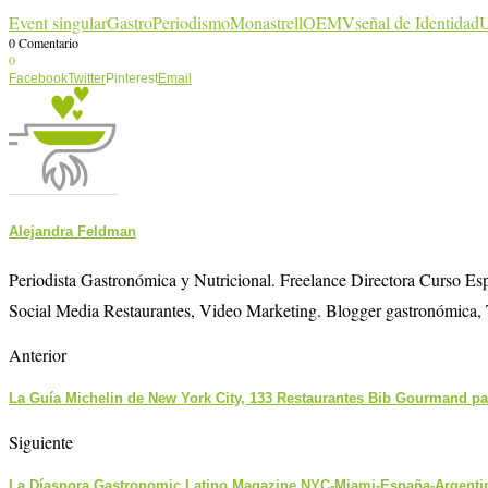
Event singular
GastroPeriodismo
Monastrell
OEMV
señal de Identidad
0 Comentario
0
Facebook
Twitter
Pinterest
Email
Alejandra Feldman
Periodista Gastronómica y Nutricional. Freelance Directora Curso E
Social Media Restaurantes, Video Marketing. Blogger gastronómica, 
Anterior
La Guía Michelin de New York City, 133 Restaurantes Bib Gourmand pa
Siguiente
La Díaspora Gastronomic Latino Magazine NYC-Miami-España-Argenti