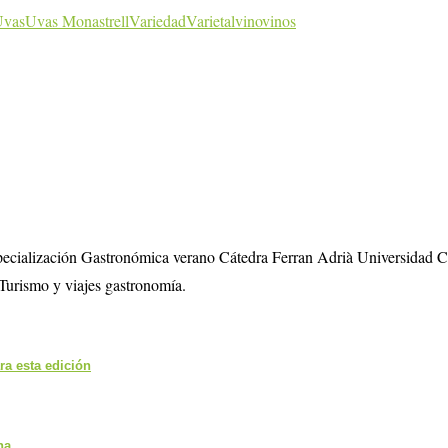
Uvas
Uvas Monastrell
Variedad
Varietal
vino
vinos
specialización Gastronómica verano Cátedra Ferran Adrià Universidad 
Turismo y viajes gastronomía.
ra esta edición
na