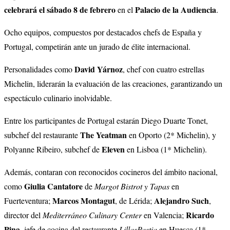
celebrará el sábado 8 de febrero
Palacio de la Audiencia
en el
.
Ocho equipos, compuestos por destacados chefs de España y
Portugal, competirán ante un jurado de élite internacional.
David Yárnoz
Personalidades como
, chef con cuatro estrellas
Michelin, liderarán la evaluación de las creaciones, garantizando un
espectáculo culinario inolvidable.
Entre los participantes de Portugal estarán Diego Duarte Tonet,
The Yeatman
subchef del restaurante
en Oporto (2* Michelin), y
Eleven
Polyanne Ribeiro, subchef de
en Lisboa (1* Michelin).
Además, contaran con reconocidos cocineros del ámbito nacional,
Giulia Cantatore
como
de
Margot Bistrot y Tapas
en
Marcos Montagut
Alejandro Such
Fuerteventura;
, de Lérida;
,
Ricardo
director del
Mediterráneo Culinary Center
en Valencia;
Pina
, jefe de cocina del restaurante
LillasPastia
en Huesca (1*