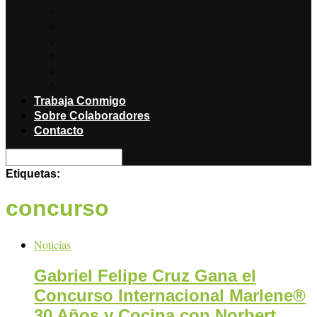
Noticias
Producciones
Salud
Libros
Titulares
Restaurantes y Hoteles con encanto
Trabaja Conmigo
Sobre Colaboradores
Contacto
Etiquetas:
concurso
Noticias
Gabriel Felipe Cruz Gana el
Concurso Internacional Marlene®
30 Años y Cocina con Norbert