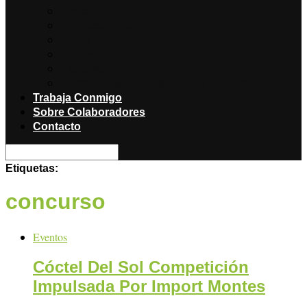
Noticias
Producciones
Salud
Libros
Titulares
Restaurantes y Hoteles con encanto
Trabaja Conmigo
Sobre Colaboradores
Contacto
Etiquetas:
concurso
Eventos
Cóctel Del Sol Competición
Impulsada Por Import Montes