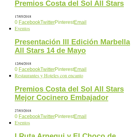
Premios Costa del Sol All Stars
17/05/2018
0
Facebook
Twitter
Pinterest
Email
Eventos
Presentación III Edición Marbella
All Stars 14 de Mayo
12/04/2018
0
Facebook
Twitter
Pinterest
Email
Restaurantes y Hoteles con encanto
Premios Costa del Sol All Stars
Mejor Cocinero Embajador
27/03/2018
0
Facebook
Twitter
Pinterest
Email
Eventos
I Ruta Arnegui y El Choco de