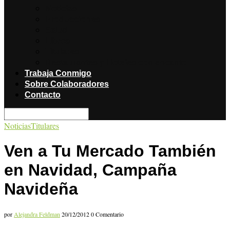
Noticias
Producciones
Salud
Libros
Titulares
Restaurantes y Hoteles con encanto
Trabaja Conmigo
Sobre Colaboradores
Contacto
Noticias
Titulares
Ven a Tu Mercado También
en Navidad, Campaña
Navideña
por
Alejandra Feldman
20/12/2012
0 Comentario