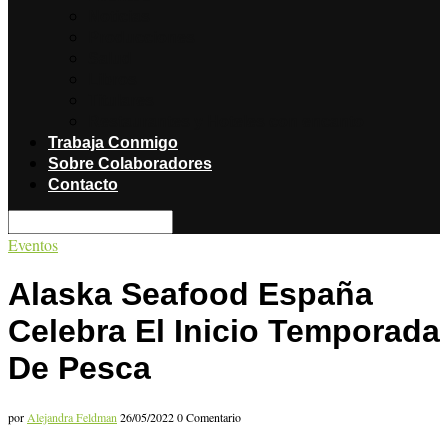
Noticias
Producciones
Salud
Libros
Titulares
Restaurantes y Hoteles con encanto
Trabaja Conmigo
Sobre Colaboradores
Contacto
Eventos
Alaska Seafood España
Celebra El Inicio Temporada
De Pesca
por
Alejandra Feldman
26/05/2022
0 Comentario