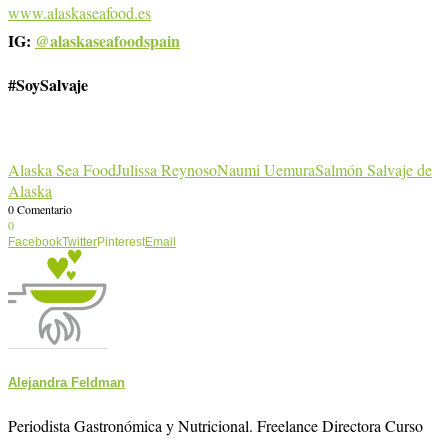
www.alaskaseafood.es
IG:
@alaskaseafoodspain
#SoySalvaje
Alaska Sea Food
Julissa Reynoso
Naumi Uemura
Salmón Salvaje de
Alaska
0 Comentario
0
Facebook
Twitter
Pinterest
Email
Alejandra Feldman
Periodista Gastronómica y Nutricional. Freelance Directora Curso