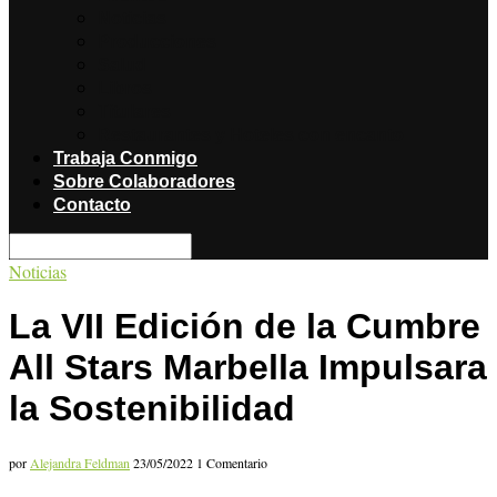
Noticias
Producciones
Salud
Libros
Titulares
Restaurantes y Hoteles con encanto
Trabaja Conmigo
Sobre Colaboradores
Contacto
Noticias
La VII Edición de la Cumbre
All Stars Marbella Impulsara
la Sostenibilidad
por
Alejandra Feldman
23/05/2022
1 Comentario