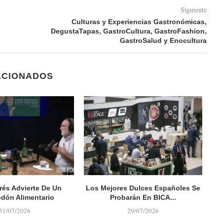
Siguiente
Culturas y Experiencias Gastronómicas,
DegustaTapas, GastroCultura, GastroFashion,
GastroSalud y Enocultura
ACIONADOS
rés Advierte De Un
Los Mejores Dulces Españoles Se
D
dón Alimentario
Probarán En BICA...
31/07/2026
29/07/2026