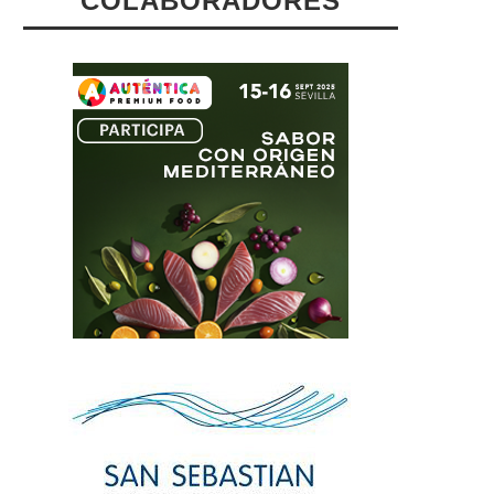
COLABORADORES
iez Chefs Con Estrellas Michelin
La UCM Lleva La Narrativ
Debatirán En Autentica...
Gastronómica A La...
22/07/2026
19/07/2026