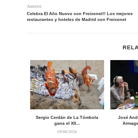
Anterior
Celebra El Año Nuevo con Freixenet!! Los mejores
restaurantes y hoteles de Madrid con Freixenet
REL
ple 50 años
Sergio Cerdán de La Tómbola
José And
gana el XII...
Armage
05/08/2026