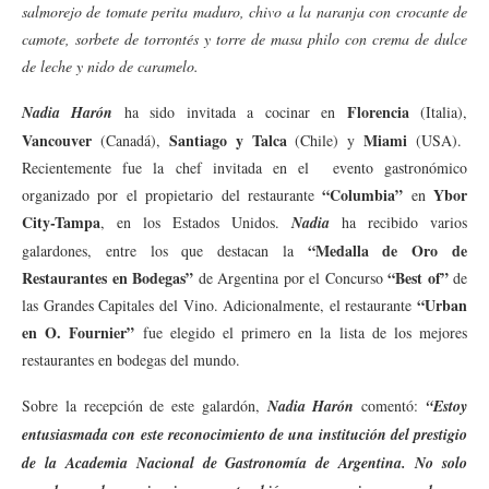
salmorejo de tomate perita maduro, chivo a la naranja con crocante de
camote, sorbete de torrontés y torre de masa philo con crema de dulce
de leche y nido de caramelo.
Florencia
Nadia Harón
ha sido invitada a cocinar en
(Italia),
Vancouver
Santiago y Talca
Miami
(Canadá),
(Chile) y
(USA).
Recientemente fue la chef invitada en el evento gastronómico
“Columbia”
Ybor
organizado por el propietario del restaurante
en
City-Tampa
, en los Estados Unidos.
Nadia
ha recibido varios
“Medalla de Oro de
galardones, entre los que destacan la
Restaurantes en Bodegas”
“Best of”
de Argentina por el Concurso
de
“Urban
las Grandes Capitales del Vino. Adicionalmente, el restaurante
en O. Fournier”
fue elegido el primero en la lista de los mejores
restaurantes en bodegas del mundo.
Sobre la recepción de este galardón,
Nadia Harón
comentó:
“Estoy
entusiasmada con este reconocimiento de una institución del prestigio
de la Academia Nacional de Gastronomía de Argentina. No solo