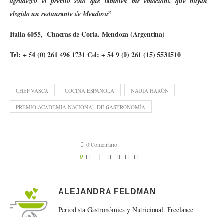
agradezco el premio sino que también me emociona que hayan
elegido un restaurante de Mendoza”
Italia 6055, Chacras de Coria. Mendoza (Argentina)
Tel: + 54 (0) 261 496 1731 Cel: + 54 9 (0) 261 (15) 5531510
CHEF VASCA
COCINA ESPAÑOLA
NADIA HARÓN
PREMIO ACADEMIA NACIONAL DE GASTRONOMÍA
0 Comentario
0
ALEJANDRA FELDMAN
Periodista Gastronómica y Nutricional. Freelance