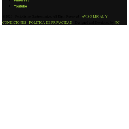
Pinterest
Youtube
@2026 - Periodismo Gastronomico. All Right Reserved -
AVISO LEGAL Y
CONDICIONES
-
POLÍTICA DE PRIVACIDAD
- Designed and Developed by
NC