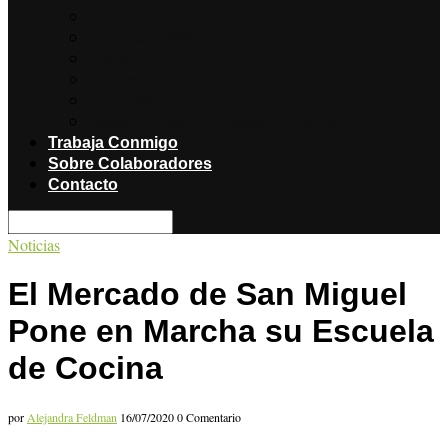
Noticias
Producciones
Salud
Libros
Titulares
Restaurantes y Hoteles con encanto
Trabaja Conmigo
Sobre Colaboradores
Contacto
Noticias
El Mercado de San Miguel
Pone en Marcha su Escuela
de Cocina
por
Alejandra Feldman
16/07/2020
0 Comentario