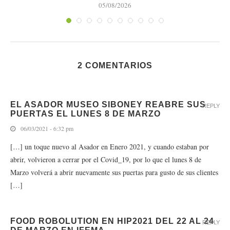
05/08/2026
2 COMENTARIOS
EL ASADOR MUSEO SIBONEY REABRE SUS
REPLY
PUERTAS EL LUNES 8 DE MARZO
06/03/2021 - 6:32 pm
[…] un toque nuevo al Asador en Enero 2021, y cuando estaban por
abrir, volvieron a cerrar por el Covid_19, por lo que el lunes 8 de
Marzo volverá a abrir nuevamente sus puertas para gusto de sus clientes
[…]
FOOD ROBOLUTION EN HIP2021 DEL 22 AL 24
REPLY