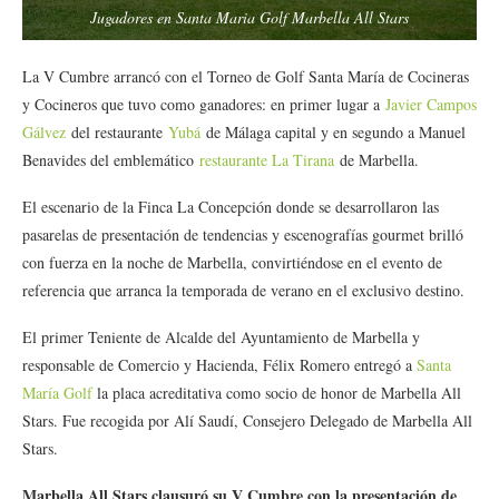
Jugadores en Santa Maria Golf Marbella All Stars
La V Cumbre arrancó con el Torneo de Golf Santa María de Cocineras
y Cocineros que tuvo como ganadores: en primer lugar a
Javier Campos
Gálvez
del restaurante
Yubá
de Málaga capital y en segundo a Manuel
Benavides del emblemático
restaurante La Tirana
de Marbella.
El escenario de la Finca La Concepción donde se desarrollaron las
pasarelas de presentación de tendencias y escenografías gourmet brilló
con fuerza en la noche de Marbella, convirtiéndose en el evento de
referencia que arranca la temporada de verano en el exclusivo destino.
El primer Teniente de Alcalde del Ayuntamiento de Marbella y
responsable de Comercio y Hacienda, Félix Romero entregó a
Santa
María Golf
la placa acreditativa como socio de honor de Marbella All
Stars. Fue recogida por Alí Saudí, Consejero Delegado de Marbella All
Stars.
Marbella All Stars clausuró su V Cumbre con la presentación de