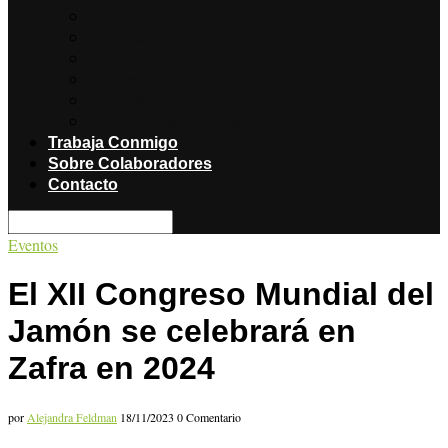
Noticias
Producciones
Salud
Libros
Titulares
Restaurantes y Hoteles con encanto
Trabaja Conmigo
Sobre Colaboradores
Contacto
Eventos
El XII Congreso Mundial del
Jamón se celebrará en
Zafra en 2024
por
Alejandra Feldman
18/11/2023
0 Comentario