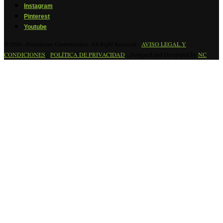
Instagram
Pinterest
Youtube
@2026 - Periodismo Gastronomico. All Right Reserved -
AVISO LEGAL Y
CONDICIONES
-
POLÍTICA DE PRIVACIDAD
- Designed and Developed by
NC