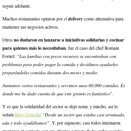
seguir adelante.
Muchos restaurantes optaron por
el
delivery
como alternativa para
mantener sus negocios activos.
no dudaron en lanzarse a iniciativas solidarias y cocinar
Otros
para quienes más lo necesitaban
, fue el caso del chef Romain
Fornel:
“Las familias con pocos recursos se encontraban con
problemas para poder pagar la comida y decidimos ayudarles
preparándoles comidas durante dos meses y medio.
Juntamos varios restaurantes y servimos unas 60.000 comidas. Es
donde me he dado cuenta de que este gremio es fantástico
”.
Y es que la solidaridad del sector se dejó notar, y mucho, así lo
señala
Íñigo Urrechu
“Desde un sector que estaba casi arruinado,
aún y todo ayudábamos”
. Y, por supuesto, casi todos intentaron
mantener el contacto con sus clientes a través de las redes sociales,