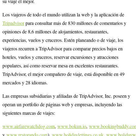
su viaje el mejor.
Los viajeros de todo el mundo utilizan la web y la aplicación de
Tripadvisor
para consultar más de 830 millones de comentarios y
opiniones de 8,6 millones de alojamientos, restaurantes,
experiencias, vuelos y cruceros. Estén planeando o de viaje, los
viajeros recurren a TripAdvisor para comparar precios bajos en
hoteles, vuelos y cruceros, reservar excursiones y atracciones
populares, así como reservar mesa en excelentes restaurantes.
TripAdvisor, el mejor compañero de viaje, está disponible en 49
mercados y 28 idiomas.
Las empresas subsidiarias y afiliadas de TripAdvisor, Inc. poseen y
operan un portfolio de páginas web y empresas, incluyendo las
siguientes marcas de viajes:
www.airfarewatchdog.com
,
www.bokun.io
,
www.bookingbuddy.co
y
www.restorando.com
),
www.holidaylettings.co.uk
,
www.holidayw