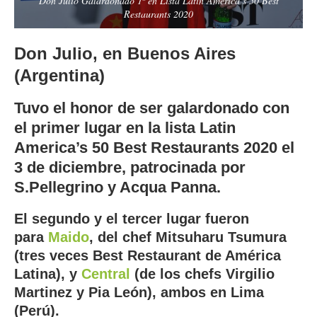
Don Julio Galardonado 1º en Lista Latin America’s 50 Best
Restaurants 2020
Don Julio, en Buenos Aires
(Argentina)
Tuvo el honor de ser galardonado con
el primer lugar en la lista
Latin
America’s 50 Best Restaurants 2020
el
3 de diciembre, patrocinada por
S.Pellegrino y Acqua Panna.
El segundo y el tercer lugar fueron
para
Maido
,
del chef Mitsuharu Tsumura
(tres veces Best Restaurant de América
Latina), y
Central
(de los chefs Virgilio
Martinez y Pia León)
, ambos en Lima
(Perú)
.