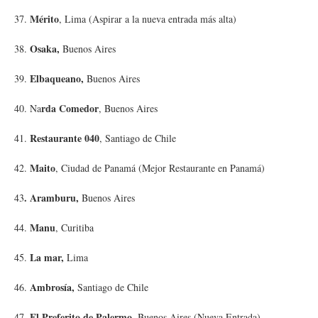
Mérito
37.
, Lima (Aspirar a la nueva entrada más alta)
Osaka,
38.
Buenos Aires
Elbaqueano,
39.
Buenos Aires
rda Comedor
40. Na
, Buenos Aires
Restaurante 040
41.
, Santiago de Chile
Maito
42.
, Ciudad de Panamá (Mejor Restaurante en Panamá)
. Aramburu,
43
Buenos Aires
Manu
44.
, Curitiba
La mar,
45.
Lima
Ambrosía,
46.
Santiago de Chile
El Preferito de Palermo
47.
, Buenos Aires (Nueva Entrada)