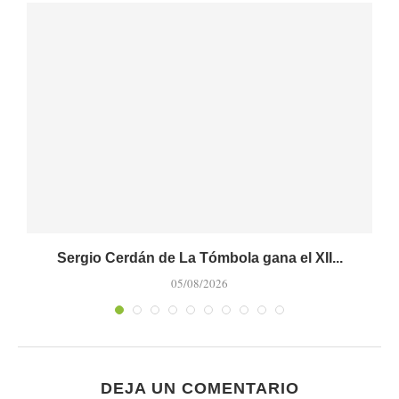
Sergio Cerdán de La Tómbola gana el XII...
M
05/08/2026
DEJA UN COMENTARIO