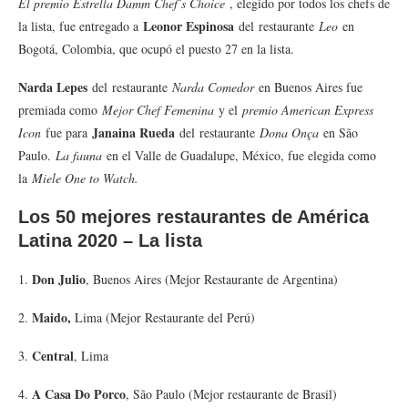
El premio Estrella Damm Chef’s Choice
, elegido por todos los chefs de
Leonor Espinosa
la lista, fue entregado a
del restaurante
Leo
en
Bogotá, Colombia, que ocupó el puesto 27 en la lista.
Narda Lepes
del restaurante
Narda Comedor
en Buenos Aires fue
premiada como
Mejor Chef Femenina
y el
premio American Express
Janaina Rueda
Icon
fue para
del restaurante
Dona Onça
en São
Paulo.
La fauna
en el Valle de Guadalupe, México, fue elegida como
la
Miele One to Watch.
Los 50 mejores restaurantes de América
Latina 2020 – La lista
Don Julio
1.
, Buenos Aires (Mejor Restaurante de Argentina)
Maido,
2.
Lima (Mejor Restaurante del Perú)
Central
3.
, Lima
A Casa Do Porco
4.
, São Paulo (Mejor restaurante de Brasil)