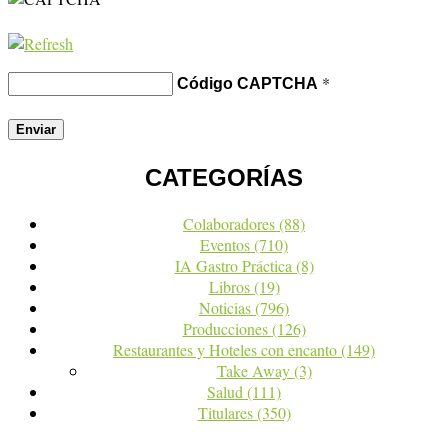
*
Código CAPTCHA
CATEGORÍAS
Colaboradores
(88)
Eventos
(710)
IA Gastro Práctica
(8)
Libros
(19)
Noticias
(796)
Producciones
(126)
Restaurantes y Hoteles con encanto
(149)
Take Away
(3)
Salud
(111)
Titulares
(350)